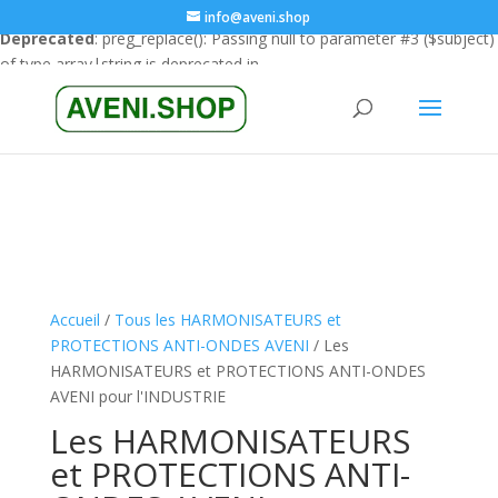
info@aveni.shop
Deprecated
: preg_replace(): Passing null to parameter #3 ($subject)
of type array|string is deprecated in
/home/clients/18a3e26666cfbf23e8732e4990151eba/sites/ave
content/plugins/wordfence/vendor/wordfence/wf-
waf/src/lib/rules.php
on line
1896
Accueil
/
Tous les HARMONISATEURS et
PROTECTIONS ANTI-ONDES AVENI
/ Les
HARMONISATEURS et PROTECTIONS ANTI-ONDES
AVENI pour l'INDUSTRIE
Les HARMONISATEURS
et PROTECTIONS ANTI-