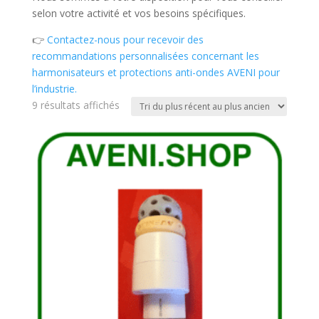
selon votre activité et vos besoins spécifiques.
👉
Contactez-nous pour recevoir des
recommandations personnalisées concernant les
harmonisateurs et protections anti-ondes AVENI pour
l’industrie.
Trié
9 résultats affichés
du
plus
récent
au
plus
ancien