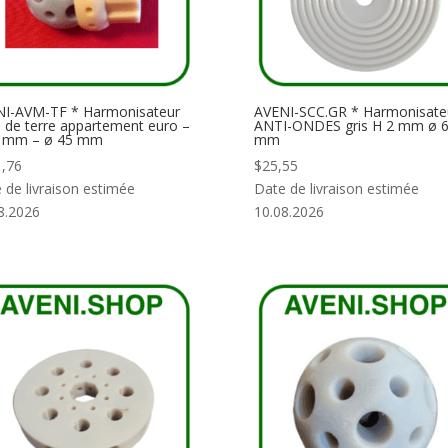
I-AVM-TF * Harmonisateur
AVENI-SCC.GR * Harmonisate
e de terre appartement euro –
ANTI-ONDES gris H 2 mm ø 
0 mm – ø 45 mm
mm
,76
$
25,55
 de livraison estimée
Date de livraison estimée
8.2026
10.08.2026