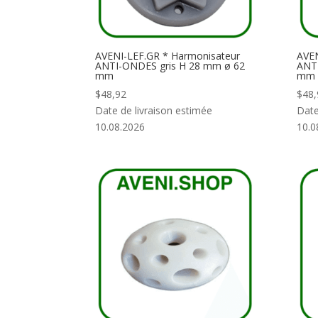
AVENI-LEF.GR * Harmonisateur
AVEN
ANTI-ONDES gris H 28 mm ø 62
ANT
mm
mm
$
48,92
$
48,
Date de livraison estimée
Date
10.08.2026
10.0