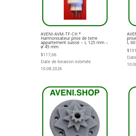
AVENI-AVM-TF-CH *
AVEN
Harmonisateur prise de terre
pris
appartement suisse – L 125 mm –
L 6
ø 45 mm
$
101
$
117,66
Date
Date de livraison estimée
10.0
10.08.2026