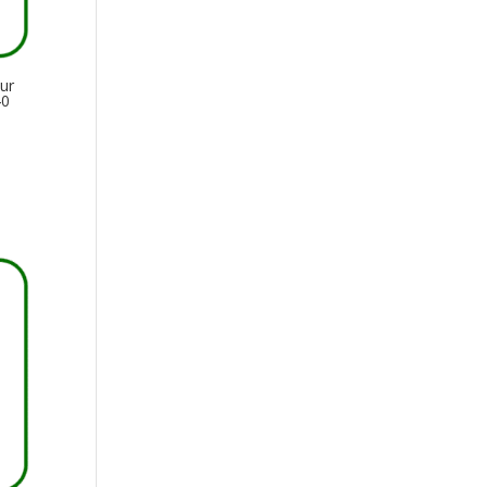
ur
40