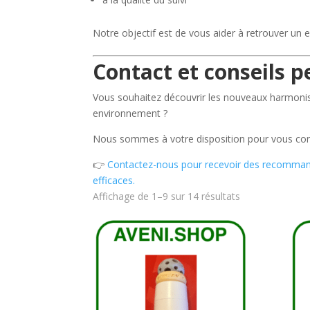
Notre objectif est de vous aider à retrouver un 
Contact et conseils p
Vous souhaitez découvrir les nouveaux harmonisa
environnement ?
Nous sommes à votre disposition pour vous cons
👉
Contactez-nous pour recevoir des recommand
efficaces.
Trié
Affichage de 1–9 sur 14 résultats
du
plus
récent
au
plus
ancien