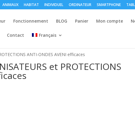
ANIMAUX
HABITAT
INDIVIDUEL
ORDINATEUR
SMARTPHONE
TABL
eur
Fonctionnement
BLOG
Panier
Mon compte
N
Contact
Français
ROTECTIONS ANTI-ONDES AVENI efficaces
NISATEURS et PROTECTIONS
icaces