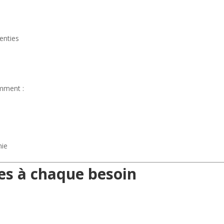
enties
emment :
nie
es à chaque besoin