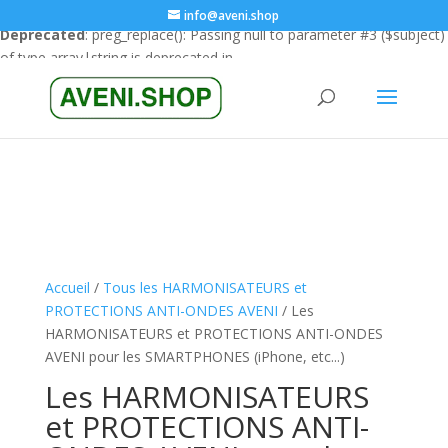
info@aveni.shop
Deprecated
: preg_replace(): Passing null to parameter #3 ($subject)
of type array|string is deprecated in
/home/clients/18a3e26666cfbf23e8732e4990151eba/sites/ave
content/plugins/wordfence/vendor/wordfence/wf-
waf/src/lib/rules.php
on line
1896
Accueil
/
Tous les HARMONISATEURS et
PROTECTIONS ANTI-ONDES AVENI
/ Les
HARMONISATEURS et PROTECTIONS ANTI-ONDES
AVENI pour les SMARTPHONES (iPhone, etc...)
Les HARMONISATEURS
et PROTECTIONS ANTI-