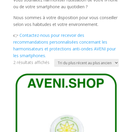
ou de votre smartphone au quotidien ?
Nous sommes à votre disposition pour vous conseiller
selon vos habitudes et votre environnement.
👉
Contactez-nous pour recevoir des
recommandations personnalisées concernant les
harmonisateurs et protections anti-ondes AVENI pour
les smartphones.
Trié
2 résultats affichés
du
plus
récent
au
plus
ancien