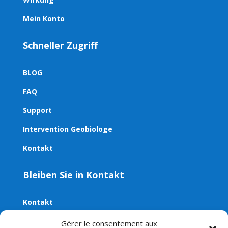
Mein Konto
Schneller Zugriff
BLOG
FAQ
Support
Intervention Geobiologe
Kontakt
Bleiben Sie in Kontakt
Kontakt
E-Mail:
contact@aveni.shop
Gérer le consentement aux