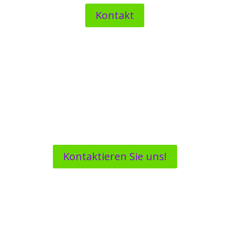
Kontakt

IHRE VORSCHLÄGE
Für Anfragen, Fragen, Verbesserungen und
Vorschläge
Kontaktieren Sie uns!