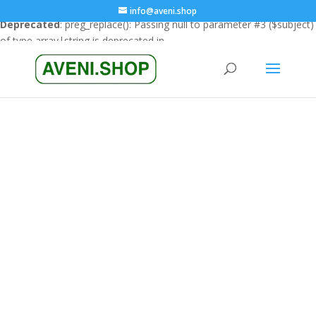
info@aveni.shop
Deprecated
: preg_replace(): Passing null to parameter #3 ($subject)
of type array|string is deprecated in
/home/clients/18a3e26666cfbf23e8732e4990151eba/sites/ave
content/plugins/wordfence/vendor/wordfence/wf-
waf/src/lib/rules.php
on line
1896