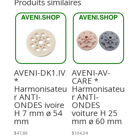
Produits similaires
AVENI-DK1.IV
AVENI-AV-
*
CARE *
Harmonisateu
Harmonisateu
r ANTI-
r ANTI-
ONDES ivoire
ONDES
H 7 mm ø 54
voiture H 25
mm
mm ø 60 mm
$
47,86
$
104,04