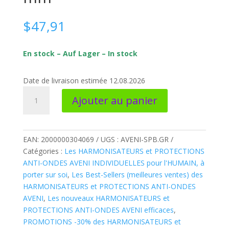
$
47,91
En stock – Auf Lager – In stock
Date de livraison estimée 12.08.2026
quantité
Ajouter au panier
de
AVENI-
SPB.GR
*
EAN:
2000000304069
UGS :
AVENI-SPB.GR
Harmonisateur
Catégories :
Les HARMONISATEURS et PROTECTIONS
ANTI-
ANTI-ONDES AVENI INDIVIDUELLES pour l'HUMAIN, à
ONDES
porter sur soi
,
Les Best-Sellers (meilleures ventes) des
sphère
HARMONISATEURS et PROTECTIONS ANTI-ONDES
grise
AVENI
,
Les nouveaux HARMONISATEURS et
ø
PROTECTIONS ANTI-ONDES AVENI efficaces
,
40
PROMOTIONS -30% des HARMONISATEURS et