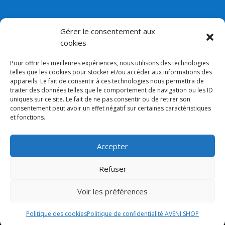
Contact
Gérer le consentement aux
Email:
contact@aveni.shop
cookies
Newsletter
Pour offrir les meilleures expériences, nous utilisons des technologies
telles que les cookies pour stocker et/ou accéder aux informations des
appareils. Le fait de consentir à ces technologies nous permettra de
traiter des données telles que le comportement de navigation ou les ID
uniques sur ce site. Le fait de ne pas consentir ou de retirer son
consentement peut avoir un effet négatif sur certaines caractéristiques
et fonctions.
Accepter
Mentions légales
–
Conditions générales de vente
–
Politique de confidentialité
–
Politique de cookies (UE)
Refuser
Voir les préférences
© 2022-2026 AVENI.SHOP – Tous droits réservés –
Réalisé par
macwin.ch
Politique des cookies
Politique de confidentialité AVENI.SHOP