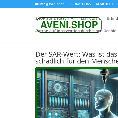
info@aveni.shop
PROMOTIONS
AGRICULTURE
SHOP auf Deutsch
LEITFADEN
Erfin
Antrag auf Intervention durch einen Geobio
Der SAR-Wert: Was ist das 
schädlich für den Mensch