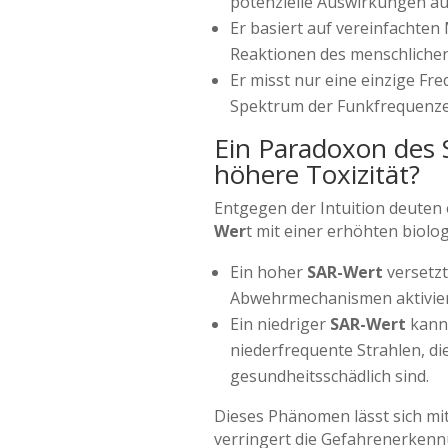
potenzielle Auswirkungen a
Er basiert auf vereinfachten 
Reaktionen des menschlichen
Er misst nur eine einzige F
Spektrum der Funkfrequenze
Ein Paradoxon des 
höhere Toxizität?
Entgegen der Intuition deuten e
Wer
t mit einer erhöhten biolo
Ein hoher
SAR-Wert
versetzt
Abwehrmechanismen aktivier
Ein niedriger
SAR-Wert
kann 
niederfrequente Strahlen, d
gesundheitsschädlich sind.
Dieses Phänomen lässt sich mi
verringert die Gefahrenerkennu