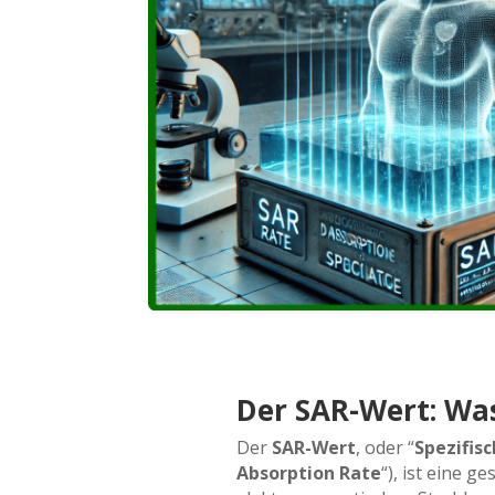
Der SAR-Wert: Was
Der
SAR-Wert
, oder “
Spezifis
Absorption Rate
“), ist eine g