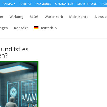
ANIMAUX
HABITAT
INDIVIDUEL
ORDINATEUR
SMARTPHONE
TAB
der
Wirkung
BLOG
Warenkorb
Mein Konto
Newsle
logen
Kontakt
Deutsch
und ist es
en?