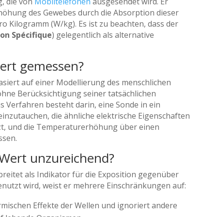
, die von
Mobiltelefonen
ausgesendet wird. Er
rhöhung des Gewebes durch die Absorption dieser
ro Kilogramm (W/kg). Es ist zu beachten, dass der
on Spécifique
) gelegentlich als alternative
Wert gemessen?
siert auf einer Modellierung des menschlichen
ohne Berücksichtigung seiner tatsächlichen
s Verfahren besteht darin, eine Sonde in ein
 einzutauchen, die ähnliche elektrische Eigenschaften
zt, und die Temperaturerhöhung über einen
ssen.
-Wert unzureichend?
breitet als Indikator für die Exposition gegenüber
nutzt wird, weist er mehrere Einschränkungen auf:
ermischen Effekte der Wellen und ignoriert andere