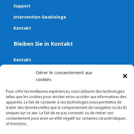
Support
Intervention Geobiologe
Kontakt
Bleiben Sie in Kontakt
Kontakt
E-Mail:
contact@aveni.shop
Gérer le consentement aux
cookies
Newsletter
Pour offrir les meilleures expériences, nous utilisons des technologies
telles que les cookies pour stocker et/ou accéder aux informations des
appareils. Le fait de consentir à ces technologies nous permettra de
traiter des données telles que le comportement de navigation ou les ID
uniques sur ce site. Le fait de ne pas consentir ou de retirer son
consentement peut avoir un effet négatif sur certaines caractéristiques
et fonctions.