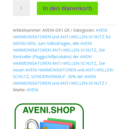
AVENI-
In den Warenkorb
DK1.GR
*
ANTI-
WELLEN
Artikelnummer:
AVENI-DK1.GR
Kategorien:
AVENI
Harmonisator
HARMONISATOREN und ANTI-WELLEN-SCHUTZ für
grau
MENSCHEN, zum Selbsttragen
,
Alle AVENI
H
HARMONISATOREN ANTI-WELLEN-SCHUTZ
,
Die
7
Bestseller (Flaggschiffprodukte) der AVENI
mm
HARMONISATOREN ANTI-WELLEN-SCHUTZ
,
Die
ø
neuen AVENI HARMONISATOREN und ANTI-WELLEN-
54
SCHUTZ
,
SONDERVERKAUF -30% der AVENI
mm
HARMONISATOREN und ANTI-WELLEN-SCHUTZ
Menge
Marke:
AVENI