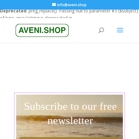
info@aveni.shop
Deprecated
: preg_replace(): Passing null to parameter #3 ($subject)
of type array|string is deprecated in
/home/clients/18a3e26666cfbf23e8732e4990151eba/sites/ave
content/plugins/wordfence/vendor/wordfence/wf-
waf/src/lib/rules.php
on line
1896