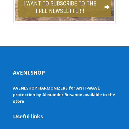
AVENI.SHOP
AVENI.SHOP HARMONIZERS for ANTI-WAVE
protection by Alexander Rusanov available in the
store
Useful links