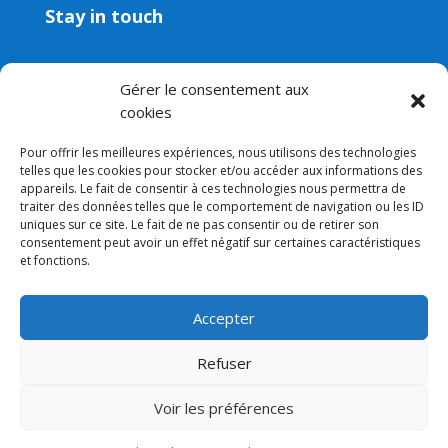
Stay in touch
Contact
Gérer le consentement aux
Email:
contact@aveni.shop
cookies
Newsletter
Pour offrir les meilleures expériences, nous utilisons des technologies
telles que les cookies pour stocker et/ou accéder aux informations des
appareils. Le fait de consentir à ces technologies nous permettra de
traiter des données telles que le comportement de navigation ou les ID
uniques sur ce site. Le fait de ne pas consentir ou de retirer son
consentement peut avoir un effet négatif sur certaines caractéristiques
et fonctions.
Accepter
Legal notice
–
Terms and conditions
–
Privacy policy
–
Cookie policy (EU)
Refuser
Voir les préférences
© 2022-2026 AVENI.SHOP – All rights reserved –
Powered by
macwin.ch