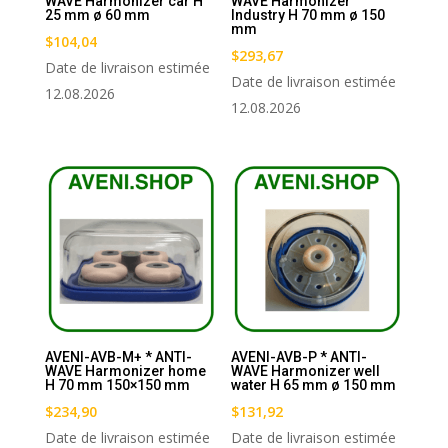
WAVE Harmonizer car H
WAVE Harmonizer
25 mm ø 60 mm
Industry H 70 mm ø 150
mm
$
104,04
$
293,67
Date de livraison estimée
Date de livraison estimée
12.08.2026
12.08.2026
AVENI-AVB-M+ * ANTI-
AVENI-AVB-P * ANTI-
WAVE Harmonizer home
WAVE Harmonizer well
H 70 mm 150×150 mm
water H 65 mm ø 150 mm
$
234,90
$
131,92
Date de livraison estimée
Date de livraison estimée