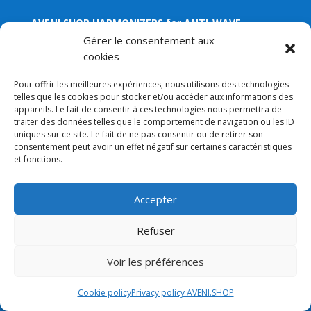
AVENI.SHOP HARMONIZERS for ANTI-WAVE
protection by Alexander Rusanov available in the
Gérer le consentement aux
store
cookies
Pour offrir les meilleures expériences, nous utilisons des technologies
Useful links
telles que les cookies pour stocker et/ou accéder aux informations des
appareils. Le fait de consentir à ces technologies nous permettra de
traiter des données telles que le comportement de navigation ou les ID
Shop
uniques sur ce site. Le fait de ne pas consentir ou de retirer son
consentement peut avoir un effet négatif sur certaines caractéristiques
Guide
et fonctions.
Creator
Accepter
Operation
Refuser
My account
Voir les préférences
Quick access
Cookie policy
Privacy policy AVENI.SHOP
BLOG