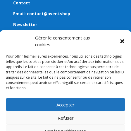
Contact
Email:
contact@aveni.shop
Newsletter
Gérer le consentement aux
cookies
Pour offrir les meilleures expériences, nous utilisons des technologies
telles que les cookies pour stocker et/ou accéder aux informations des
appareils. Le fait de consentir à ces technologies nous permettra de
traiter des données telles que le comportement de navigation ou les ID
uniques sur ce site. Le fait de ne pas consentir ou de retirer son
consentement peut avoir un effet négatif sur certaines caractéristiques
et fonctions.
Legal notice
–
Terms and conditions
–
Privacy policy
–
Cookie policy (EU)
Accepter
Refuser
© 2022-2026 AVENI.SHOP – All rights reserved –
Powered by
macwin.ch
Voir les préférences